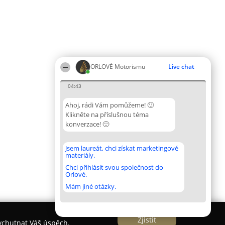
ORLOVÉ Motorismu
Live chat
04:43
Ahoj, rádi Vám pomůžeme! 🙂
Klikněte na příslušnou téma
konverzace! 🙂
Jsem laureát, chci získat marketingové
materiály.
Chci přihlásit svou společnost do
Orlové.
Mám jiné otázky.
Zjistit
vychutnat Váš úspěch.