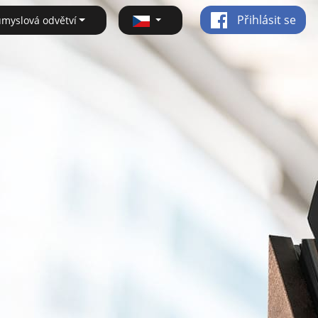
Přihlásit se
ůmyslová odvětví