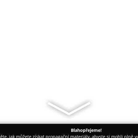
Blahopřejeme!
těte, jak můžete získat propagační materiály, abyste si mohli plně 