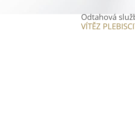
Odtahová služ
VÍTĚZ PLEBISC