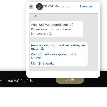
ORLOVÉ Motorismu
Live chat
10:51
Ahoj, rádi Vám pomůžeme! 🙂
Klikněte na příslušnou téma
konverzace! 🙂
Jsem laureát, chci získat marketingové
materiály.
Chci přihlásit svou společnost do
Orlové.
Mám jiné otázky.
Zjistit
vychutnat Váš úspěch.