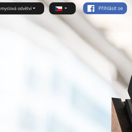
Přihlásit se
ůmyslová odvětví