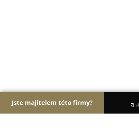
Jste majitelem této firmy?
Zjis
Orlové Motorismu
Autoservisy, Pneuservisy, Au