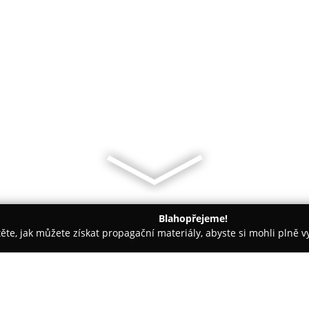
Blahopřejeme!
těte, jak můžete získat propagační materiály, abyste si mohli plně 
topůjčovny - Praha
Odtahová služba Praha