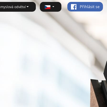
Přihlásit se
ůmyslová odvětví