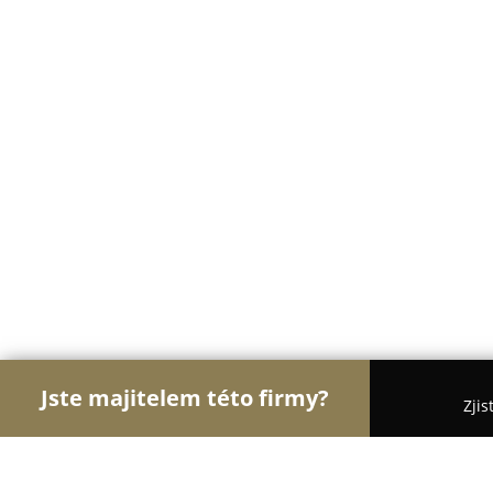
Jste majitelem této firmy?
Zjis
Orlové Motorismu
Autoservisy, Pneuservisy, Aut