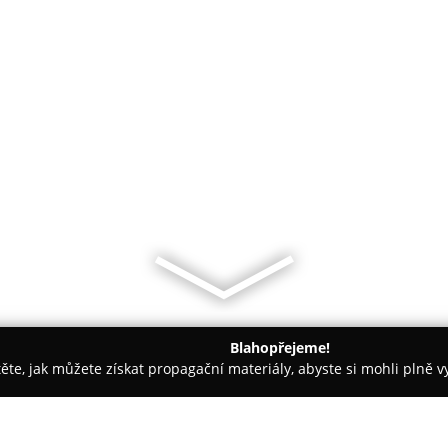
Blahopřejeme!
těte, jak můžete získat propagační materiály, abyste si mohli plně 
opůjčovny - Litoměřice
Pneuservis Rezek