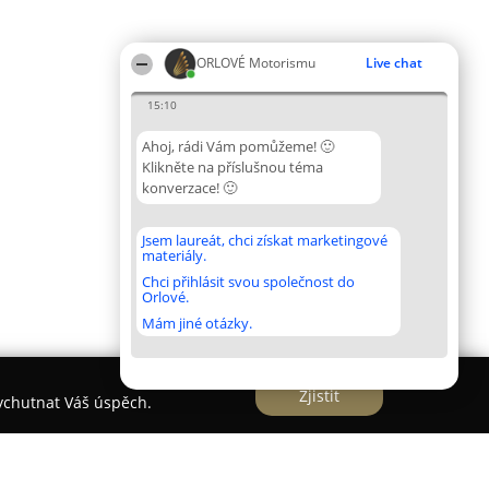
ORLOVÉ Motorismu
Live chat
15:10
Ahoj, rádi Vám pomůžeme! 🙂
Klikněte na příslušnou téma
konverzace! 🙂
Jsem laureát, chci získat marketingové
materiály.
Chci přihlásit svou společnost do
Orlové.
Mám jiné otázky.
Zjistit
vychutnat Váš úspěch.