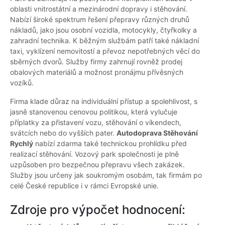
oblasti vnitrostátní a mezinárodní dopravy i stěhování.
Nabízí široké spektrum řešení přepravy různých druhů
nákladů, jako jsou osobní vozidla, motocykly, čtyřkolky a
zahradní technika. K běžným službám patří také nákladní
taxi, vyklízení nemovitostí a převoz nepotřebných věcí do
sběrných dvorů. Služby firmy zahrnují rovněž prodej
obalových materiálů a možnost pronájmu přívěsných
vozíků.
Firma klade důraz na individuální přístup a spolehlivost, s
jasně stanovenou cenovou politikou, která vylučuje
příplatky za přistavení vozu, stěhování o víkendech,
svátcích nebo do vyšších pater.
Autodoprava Stěhování
Rychlý
nabízí zdarma také technickou prohlídku před
realizací stěhování. Vozový park společnosti je plně
uzpůsoben pro bezpečnou přepravu všech zakázek.
Služby jsou určeny jak soukromým osobám, tak firmám po
celé České republice i v rámci Evropské unie.
Zdroje pro výpočet hodnocení: