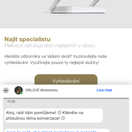
Najít specialistu
Plebiscit sdružuje těch nejlepších v oboru
Hledáte odborníka ve Vašem okolí? Vyzkoušejte naše
vyhledávání. Využívejte pouze ty nejlepší služby!
Vyhledávání
ORLOVÉ Motorismu
Live chat
17:25
Ahoj, rádi Vám pomůžeme! 🙂 Klikněte na
příslušnou téma konverzace! 🙂
Organizátor hlasování
Plebiscyt
Kontakt
Bright Side Solutions sp. z o.
Vítězové
Kontakt