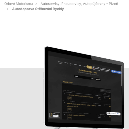
Orlové Motorismu
Autoservisy, Pneuservisy, Autopůjčovny - Plzeň
Autodoprava Stěhování Rychlý