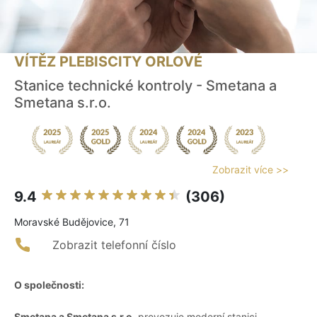
VÍTĚZ PLEBISCITY ORLOVÉ
Stanice technické kontroly - Smetana a
Smetana s.r.o.
Zobrazit více >>
9.4
(306)
Moravské Budějovice, 71
Zobrazit telefonní číslo
O společnosti:
Smetana a Smetana s.r.o.
provozuje moderní stanici