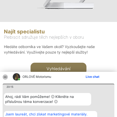
Najít specialistu
Plebiscit sdružuje těch nejlepších v oboru
Hledáte odborníka ve Vašem okolí? Vyzkoušejte naše
vyhledávání. Využívejte pouze ty nejlepší služby!
Vyhledávání
ORLOVÉ Motorismu
Live chat
20:15
Ahoj, rádi Vám pomůžeme! 🙂 Klikněte na
příslušnou téma konverzace! 🙂
Organizátor hlasování
Plebiscyt
Kontakt
Bright Side Solutions sp. z o.
Vítězové
Kontakt
Jsem laureát, chci získat marketingové materiály.
o. sp. k.
Seznam všech