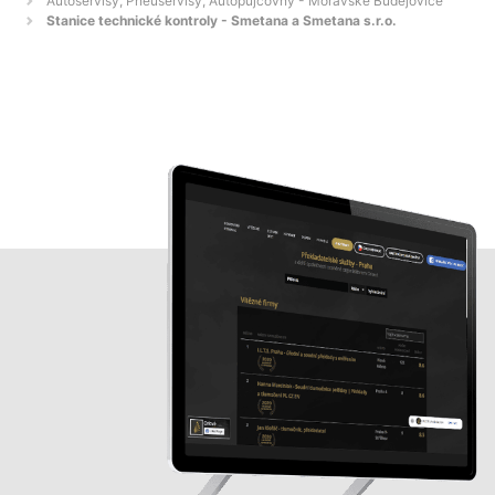
Autoservisy, Pneuservisy, Autopůjčovny - Moravské Budějovice
Stanice technické kontroly - Smetana a Smetana s.r.o.