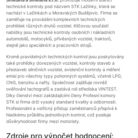
technické kontroly pod názvem STK Lažínky, která se
nachází v Lažínkách u Moravských Budějovic. Firma se
zaměřuje na provádění komplexních technických
prohlídek různých druhů vozidel. Klíčovou součástí
nabídky jsou technické kontroly osobních i nákladních
automobilů, motocyklů, přívěsných vozidel, traktorů,
stejně jako speciálních a pracovních strojů.
Kromě pravidelných technických kontrol jsou poskytovány
také prohlídky dovezených vozidel, kontroly staveb a
přestaveb silničních vozidel, evidenční kontroly a měření
emisí pro všechny typy pohonných systémů, včetně LPG,
CNG, benzínu a nafty. Společnost zajišťuje rovněž
ověřování tachografů a zastává roli střediska VINTEST.
Díky členství mezi zakládajícími členy Profesní komory
STK si firma drží vysoký standard kvality a odbornosti.
Profesionální a vstřícný přístup zaměstnanců přispívá k
hladkému průběhu jednotlivých kontrol, což posiluje
důvěryhodnost firmy mezi motoristy.
Zdroje pro výpočet hodnocení: