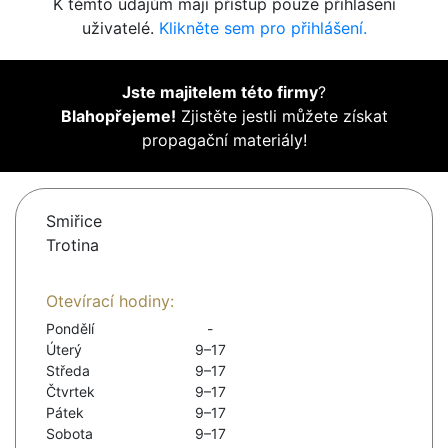
K těmto údajům mají přístup pouze přihlášení
uživatelé.
Klikněte sem pro přihlášení.
Jste majitelem této firmy
?
Blahopřejeme!
Zjistěte jestli můžete získat
propagační materiály!
Smiřice
Trotina
Otevírací hodiny:
Pondělí
-
Úterý
9–17
Středa
9–17
Čtvrtek
9–17
Pátek
9–17
Sobota
9–17