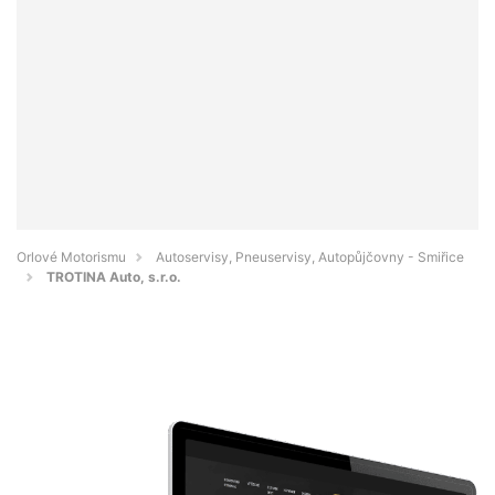
Orlové Motorismu
Autoservisy, Pneuservisy, Autopůjčovny - Smiřice
TROTINA Auto, s.r.o.