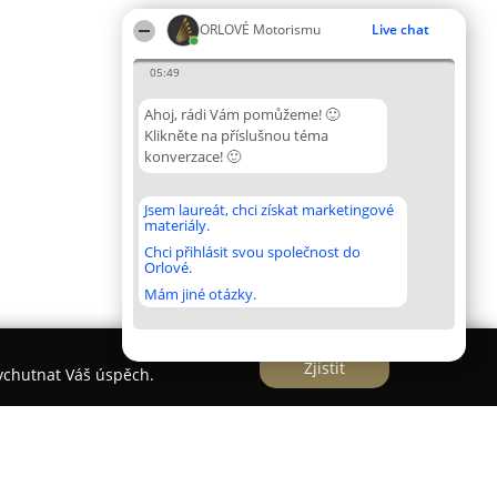
ORLOVÉ Motorismu
Live chat
05:49
Ahoj, rádi Vám pomůžeme! 🙂
Klikněte na příslušnou téma
konverzace! 🙂
Jsem laureát, chci získat marketingové
materiály.
Chci přihlásit svou společnost do
Orlové.
Mám jiné otázky.
Zjistit
vychutnat Váš úspěch.