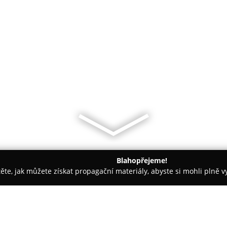
Blahopřejeme!
těte, jak můžete získat propagační materiály, abyste si mohli plně 
opůjčovny - Kopřivnice
autoservis Miroslav Bachár