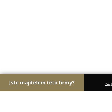
Jste majitelem této firmy?
Zjis
Orlové Motorismu
Autoservisy, Pneuservisy, Aut