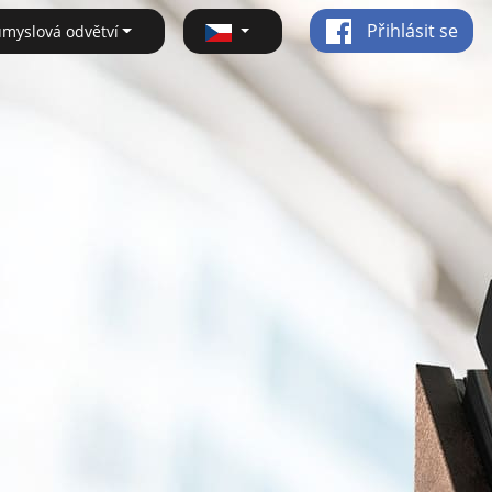
Přihlásit se
ůmyslová odvětví