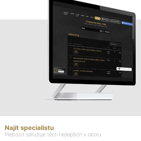
Najít specialistu
Plebiscit sdružuje těch nejlepších v oboru