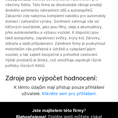
všechny řidiče. Tato firma se dlouhodobě věnuje prodeji
širokého sortimentu náhradních dílů a autodoplňků.
Zákazníci zde naleznou kompletní nabídku pro automobily
domácí i zahraniční výroby. Sortiment zahrnuje vše od
klíčových součástek, jako jsou filtry, oleje a akumulátory,
přes autokosmetiku a výbavu vozidel. K dispozici jsou
také autopotahy, zapalovací svíčky, kryty kol, žárovky,
stěrače a další příslušenství. Záměrem firmy je poskytnout
motoristům vše potřebné k údržbě a vylepšení jejich
vozidel, a tak zajistit bezpečné a pohodlné cestování.
Výběr produktů je široký, což umožňuje uspokojit různé
potřeby různých řidičů.
Zdroje pro výpočet hodnocení:
K těmto údajům mají přístup pouze přihlášení
uživatelé.
Klikněte sem pro přihlášení.
Jste majitelem této firmy
?
Blahopřejeme!
Zjistěte jestli můžete získat