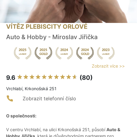
VÍTĚZ PLEBISCITY ORLOVÉ
Auto & Hobby - Miroslav Jiřička
Zobrazit více >>
9.6
(80)
Vrchlabí, Krkonošská 251
Zobrazit telefonní číslo
O společnosti:
V centru Vrchlabí, na ulici Krkonošská 251, působí
Auto &
Hobby Jiřička
, která je důvěryhodným partnerem pro