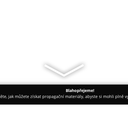
Blahopřejeme!
těte, jak můžete získat propagační materiály, abyste si mohli plně 
topůjčovny - Lipník nad Bečvou
AUTO-DIENST s.r.o.