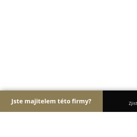
Jste majitelem této firmy?
Zjis
Orlové Motorismu
Autoservisy, Pneuservisy, Au