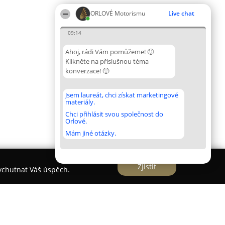
ORLOVÉ Motorismu
Live chat
09:14
Ahoj, rádi Vám pomůžeme! 🙂
Klikněte na příslušnou téma
konverzace! 🙂
Jsem laureát, chci získat marketingové
materiály.
Chci přihlásit svou společnost do
Orlové.
Mám jiné otázky.
Zjistit
vychutnat Váš úspěch.