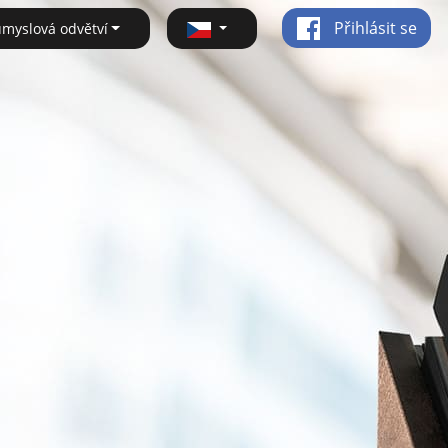
Přihlásit se
ůmyslová odvětví