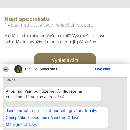
Najít specialistu
Plebiscit sdružuje těch nejlepších v oboru
Hledáte odborníka ve Vašem okolí? Vyzkoušejte naše
vyhledávání. Využívejte pouze ty nejlepší služby!
Vyhledávání
ORLOVÉ Motorismu
Live chat
06:02
Ahoj, rádi Vám pomůžeme! 🙂 Klikněte na
příslušnou téma konverzace! 🙂
Organizátor hlasování
Plebiscyt
Kontakt
Bright Side Solutions sp. z o.
Vítězové
Kontakt
Jsem laureát, chci získat marketingové materiály.
o. sp. k.
Seznam všech
ul. Ruska 22
laureátů
Chci přihlásit svou společnost do Orlové.
Wrocław 50-079
Zásady
Mám jiné otázky.
KRS 0000749100 | Regon
Pravidla
381313360 | NIP 8943132676
Zásady