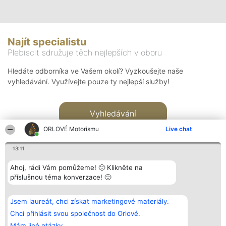
Najít specialistu
Plebiscit sdružuje těch nejlepších v oboru
Hledáte odborníka ve Vašem okolí? Vyzkoušejte naše
vyhledávání. Využívejte pouze ty nejlepší služby!
Vyhledávání
ORLOVÉ Motorismu
Live chat
13:11
Ahoj, rádi Vám pomůžeme! 🙂 Klikněte na
příslušnou téma konverzace! 🙂
Organizátor hlasování
Plebiscyt
Kontakt
Bright Side Solutions sp. z o.
Vítězové
Kontakt
Jsem laureát, chci získat marketingové materiály.
o. sp. k.
Seznam všech
ul. Ruska 22
laureátů
Chci přihlásit svou společnost do Orlové.
Wrocław 50-079
Zásady
Mám jiné otázky.
KRS 0000749100 | Regon
Pravidla