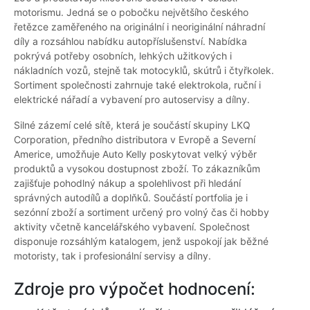
motorismu. Jedná se o pobočku největšího českého
řetězce zaměřeného na originální i neoriginální náhradní
díly a rozsáhlou nabídku autopříslušenství. Nabídka
pokrývá potřeby osobních, lehkých užitkových i
nákladních vozů, stejně tak motocyklů, skútrů i čtyřkolek.
Sortiment společnosti zahrnuje také elektrokola, ruční i
elektrické nářadí a vybavení pro autoservisy a dílny.
Silné zázemí celé sítě, která je součástí skupiny LKQ
Corporation, předního distributora v Evropě a Severní
Americe, umožňuje Auto Kelly poskytovat velký výběr
produktů a vysokou dostupnost zboží. To zákazníkům
zajišťuje pohodlný nákup a spolehlivost při hledání
správných autodílů a doplňků. Součástí portfolia je i
sezónní zboží a sortiment určený pro volný čas či hobby
aktivity včetně kancelářského vybavení. Společnost
disponuje rozsáhlým katalogem, jenž uspokojí jak běžné
motoristy, tak i profesionální servisy a dílny.
Zdroje pro výpočet hodnocení: