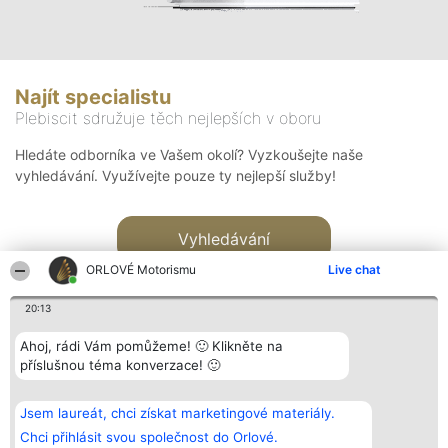
Najít specialistu
Plebiscit sdružuje těch nejlepších v oboru
Hledáte odborníka ve Vašem okolí? Vyzkoušejte naše
vyhledávání. Využívejte pouze ty nejlepší služby!
Vyhledávání
ORLOVÉ Motorismu
Live chat
20:13
Ahoj, rádi Vám pomůžeme! 🙂 Klikněte na
příslušnou téma konverzace! 🙂
Organizátor hlasování
Plebiscyt
Kontakt
Bright Side Solutions sp. z o.
Vítězové
Kontakt
Jsem laureát, chci získat marketingové materiály.
o. sp. k.
Seznam všech
ul. Ruska 22
laureátů
Chci přihlásit svou společnost do Orlové.
Wrocław 50-079
Zásady