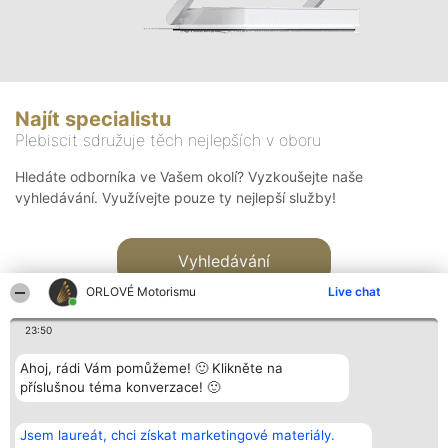
Najít specialistu
Plebiscit sdružuje těch nejlepších v oboru
Hledáte odborníka ve Vašem okolí? Vyzkoušejte naše
vyhledávání. Využívejte pouze ty nejlepší služby!
Vyhledávání
ORLOVÉ Motorismu
Live chat
23:50
Ahoj, rádi Vám pomůžeme! 🙂 Klikněte na
příslušnou téma konverzace! 🙂
Organizátor hlasování
Plebiscyt
Kontakt
Bright Side Solutions sp. z o.
Vítězové
Kontakt
Jsem laureát, chci získat marketingové materiály.
o. sp. k.
Seznam všech