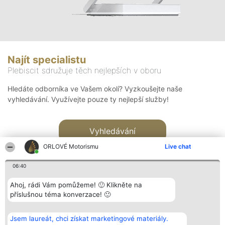
Najít specialistu
Plebiscit sdružuje těch nejlepších v oboru
Hledáte odborníka ve Vašem okolí? Vyzkoušejte naše
vyhledávání. Využívejte pouze ty nejlepší služby!
Vyhledávání
ORLOVÉ Motorismu
Live chat
06:40
Ahoj, rádi Vám pomůžeme! 🙂 Klikněte na
příslušnou téma konverzace! 🙂
Organizátor hlasování
Plebiscyt
Kontakt
Bright Side Solutions sp. z o.
Vítězové
Kontakt
Jsem laureát, chci získat marketingové materiály.
o. sp. k.
Seznam všech