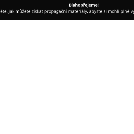
Blahopřejeme!
těte, jak můžete získat propagační materiály, abyste si mohli plně 
topůjčovny - Bučovice
Dypree
O společnosti:
Firma
Dypree
působí na trhu m
během této doby získala bohaté
specializací společnosti je kom
zaměřených především na segm
Zobrazit více >>
aktivnímu zapojení v motokros
znalostmi, což se odráží ve výb
dobře zná z vlastního využití.
V sortimentu e-shopu lze nají
motocyklové značky, jako jso
přínosem je role exkluzivního 