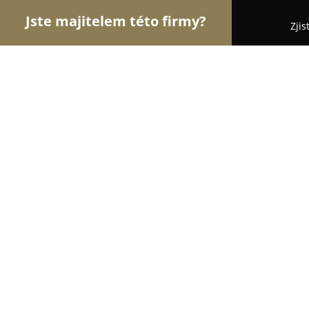
Jste majitelem této firmy?
Zjis
Orlové Motorismu
Autoservisy, Pneuservisy, Au
Dypree
9.4
(63)
Bučovice, Bucovice
Zobrazit telefonní číslo