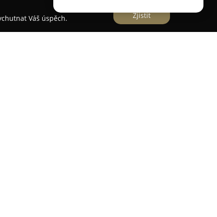
Zjistit
vychutnat Váš úspěch.
otocyklových dílů a motocyklů od roku 2015,
 zkušenosti v oblasti motorismu. Hlavní
plexní nabídka příslušenství a doplňků
enty motokrosu a endura. Díky vlastnímu
ovém sportu disponuje Dypree praktickými
ěru kvalitních produktů, které společnost sama
t komponenty a náhradní díly pro známé
u KTM, Husqvarna, GASGAS nebo Beta. Významným
dovozce laděných výfuků DepPipes z Anglie, které