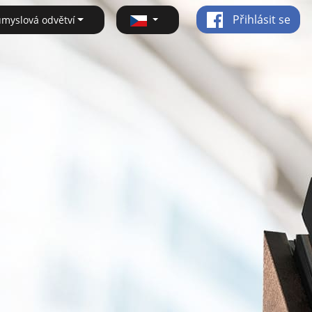
Přihlásit se
ůmyslová odvětví