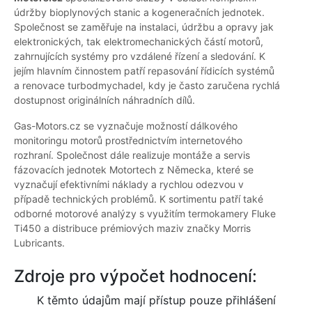
údržby bioplynových stanic a kogeneračních jednotek.
Společnost se zaměřuje na instalaci, údržbu a opravy jak
elektronických, tak elektromechanických částí motorů,
zahrnujících systémy pro vzdálené řízení a sledování. K
jejím hlavním činnostem patří repasování řídicích systémů
a renovace turbodmychadel, kdy je často zaručena rychlá
dostupnost originálních náhradních dílů.
Gas-Motors.cz se vyznačuje možností dálkového
monitoringu motorů prostřednictvím internetového
rozhraní. Společnost dále realizuje montáže a servis
fázovacích jednotek Motortech z Německa, které se
vyznačují efektivními náklady a rychlou odezvou v
případě technických problémů. K sortimentu patří také
odborné motorové analýzy s využitím termokamery Fluke
Ti450 a distribuce prémiových maziv značky Morris
Lubricants.
Zdroje pro výpočet hodnocení:
K těmto údajům mají přístup pouze přihlášení