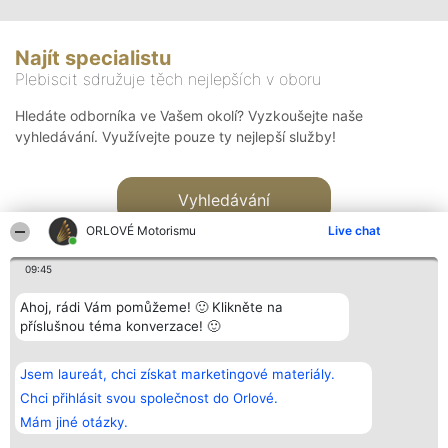
Najít specialistu
Plebiscit sdružuje těch nejlepších v oboru
Hledáte odborníka ve Vašem okolí? Vyzkoušejte naše
vyhledávání. Využívejte pouze ty nejlepší služby!
Vyhledávání
ORLOVÉ Motorismu
Live chat
09:45
Ahoj, rádi Vám pomůžeme! 🙂 Klikněte na
příslušnou téma konverzace! 🙂
Organizátor hlasování
Plebiscyt
Kontakt
Bright Side Solutions sp. z o.
Vítězové
Kontakt
Jsem laureát, chci získat marketingové materiály.
o. sp. k.
Seznam všech
ul. Ruska 22
laureátů
Chci přihlásit svou společnost do Orlové.
Wrocław 50-079
Zásady
Mám jiné otázky.
KRS 0000749100 | Regon
Pravidla
381313360 | NIP 8943132676
Zásady