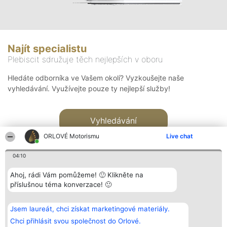
Najít specialistu
Plebiscit sdružuje těch nejlepších v oboru
Hledáte odborníka ve Vašem okolí? Vyzkoušejte naše
vyhledávání. Využívejte pouze ty nejlepší služby!
Vyhledávání
ORLOVÉ Motorismu
Live chat
04:10
Ahoj, rádi Vám pomůžeme! 🙂 Klikněte na
příslušnou téma konverzace! 🙂
Organizátor hlasování
Plebiscyt
Kontakt
Bright Side Solutions sp. z o.
Vítězové
Kontakt
Jsem laureát, chci získat marketingové materiály.
o. sp. k.
Seznam všech
ul. Ruska 22
laureátů
Chci přihlásit svou společnost do Orlové.
Wrocław 50-079
Zásady