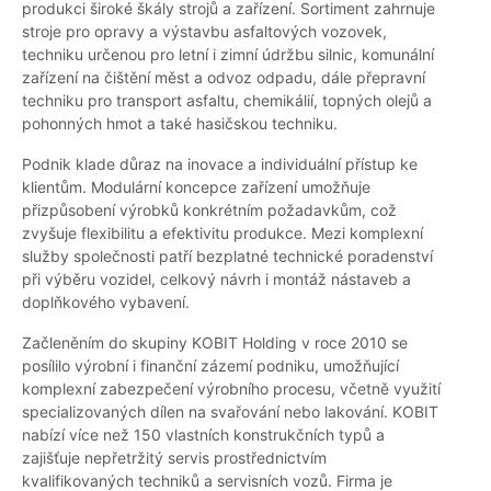
produkci široké škály strojů a zařízení. Sortiment zahrnuje
stroje pro opravy a výstavbu asfaltových vozovek,
techniku určenou pro letní i zimní údržbu silnic, komunální
zařízení na čištění měst a odvoz odpadu, dále přepravní
techniku pro transport asfaltu, chemikálií, topných olejů a
pohonných hmot a také hasičskou techniku.
Podnik klade důraz na inovace a individuální přístup ke
klientům. Modulární koncepce zařízení umožňuje
přizpůsobení výrobků konkrétním požadavkům, což
zvyšuje flexibilitu a efektivitu produkce. Mezi komplexní
služby společnosti patří bezplatné technické poradenství
při výběru vozidel, celkový návrh i montáž nástaveb a
doplňkového vybavení.
Začleněním do skupiny KOBIT Holding v roce 2010 se
posílilo výrobní i finanční zázemí podniku, umožňující
komplexní zabezpečení výrobního procesu, včetně využití
specializovaných dílen na svařování nebo lakování. KOBIT
nabízí více než 150 vlastních konstrukčních typů a
zajišťuje nepřetržitý servis prostřednictvím
kvalifikovaných techniků a servisních vozů. Firma je