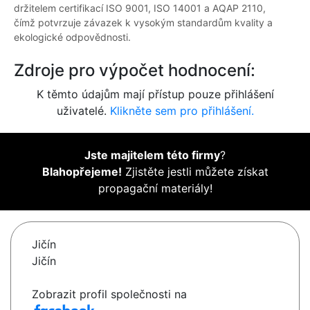
držitelem certifikací ISO 9001, ISO 14001 a AQAP 2110,
čímž potvrzuje závazek k vysokým standardům kvality a
ekologické odpovědnosti.
Zdroje pro výpočet hodnocení:
K těmto údajům mají přístup pouze přihlášení
uživatelé.
Klikněte sem pro přihlášení.
Jste majitelem této firmy
?
Blahopřejeme!
Zjistěte jestli můžete získat
propagační materiály!
Jičín
Jičín
Zobrazit profil společnosti na