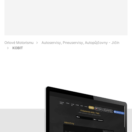
Orlové Motorismu
Autoservisy, Pneuservisy, Autopůjčovny - Jičín
KOBIT