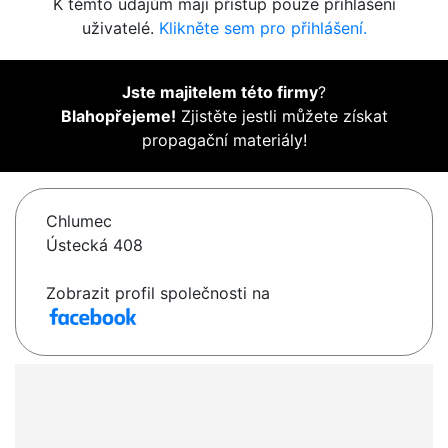
K těmto údajům mají přístup pouze přihlášení
uživatelé.
Klikněte sem pro přihlášení.
Jste majitelem této firmy
?
Blahopřejeme!
Zjistěte jestli můžete získat
propagační materiály!
Chlumec
Ústecká 408
Zobrazit profil společnosti na