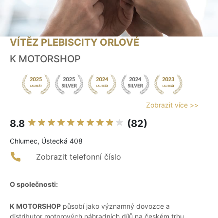
VÍTĚZ PLEBISCITY ORLOVÉ
K MOTORSHOP
Zobrazit více >>
8.8
(82)
Chlumec, Ústecká 408
Zobrazit telefonní číslo
O společnosti:
K MOTORSHOP
působí jako významný dovozce a
distributor motorových náhradních dílů na českém trhu.