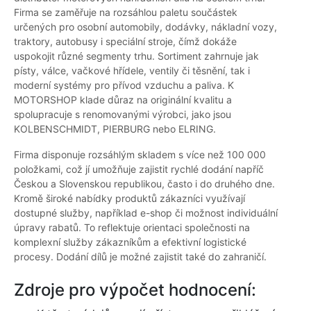
Firma se zaměřuje na rozsáhlou paletu součástek
určených pro osobní automobily, dodávky, nákladní vozy,
traktory, autobusy i speciální stroje, čímž dokáže
uspokojit různé segmenty trhu. Sortiment zahrnuje jak
písty, válce, vačkové hřídele, ventily či těsnění, tak i
moderní systémy pro přívod vzduchu a paliva. K
MOTORSHOP klade důraz na originální kvalitu a
spolupracuje s renomovanými výrobci, jako jsou
KOLBENSCHMIDT, PIERBURG nebo ELRING.
Firma disponuje rozsáhlým skladem s více než 100 000
položkami, což jí umožňuje zajistit rychlé dodání napříč
Českou a Slovenskou republikou, často i do druhého dne.
Kromě široké nabídky produktů zákazníci využívají
dostupné služby, například e-shop či možnost individuální
úpravy rabatů. To reflektuje orientaci společnosti na
komplexní služby zákazníkům a efektivní logistické
procesy. Dodání dílů je možné zajistit také do zahraničí.
Zdroje pro výpočet hodnocení: