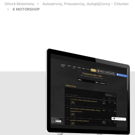
Orlové Motorismu
Autoservisy, Pneuservisy, Autopůjčovny - Chlumec
K MOTORSHOP