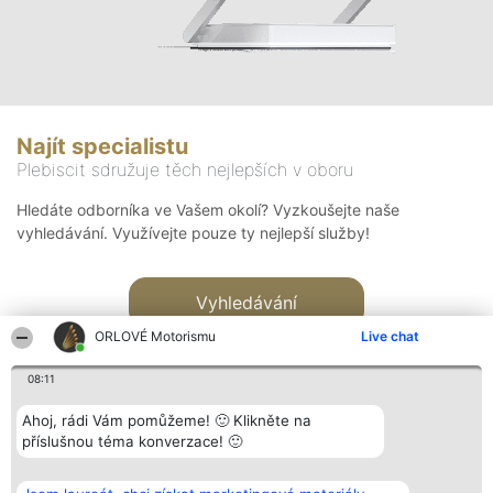
Najít specialistu
Plebiscit sdružuje těch nejlepších v oboru
Hledáte odborníka ve Vašem okolí? Vyzkoušejte naše
vyhledávání. Využívejte pouze ty nejlepší služby!
Vyhledávání
ORLOVÉ Motorismu
Live chat
08:11
Ahoj, rádi Vám pomůžeme! 🙂 Klikněte na
příslušnou téma konverzace! 🙂
Organizátor hlasování
Plebiscyt
Kontakt
Bright Side Solutions sp. z o.
Vítězové
Kontakt