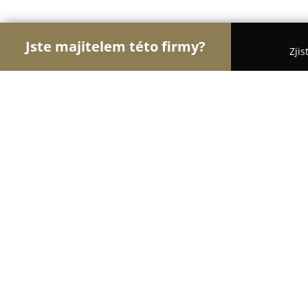
Jste majitelem této firmy?
Zjis
Orlové Motorismu
Autoservisy, Pneuservisy, Au
MotoReno
8.1
(24)
Šlapanice, Brněnská 29/22