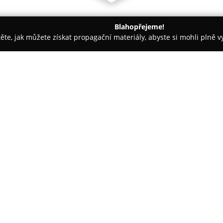
Blahopřejeme!
těte, jak můžete získat propagační materiály, abyste si mohli plně 
topůjčovny - Šlapanice
MotoReno
O společnosti:
MotoReno
, působící ve Šlapan
stabilní společnost s dlouholet
tradice sahá do roku 1992. Rodi
opravy a renovace motocyklů, p
Zobrazit více >>
původních technologických postu
Společnost se věnuje zejména 
a jejich slitin, například hliník
Tato vyspělá odbornost umožňuj