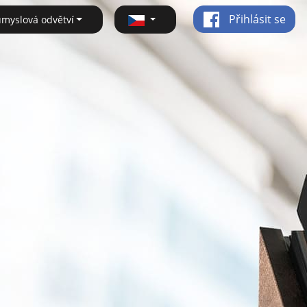
Přihlásit se
ůmyslová odvětví