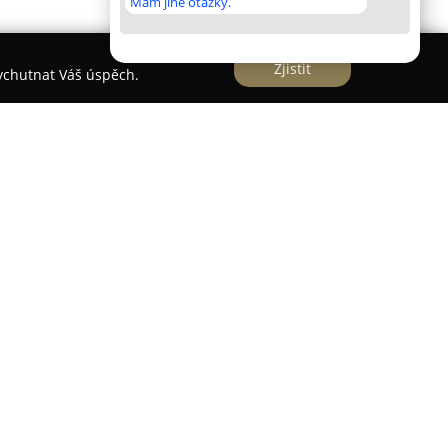
Mám jiné otázky.
Zjistit
vychutnat Váš úspěch.
icích na adrese Brněnská 29/22, představuje
ými zkušenostmi v motoristickém sektoru, jejíž
nný charakter firmy ovlivňuje specializaci na
řičemž je kladen silný důraz na zachování
pů, zejména při práci s historickými stroji.
speciálnímu svařování různých neželezných kovů
u, nerezové oceli, titanu, elekronu a rovněž plastů.
e servisu realizovat opravy součástí nejen