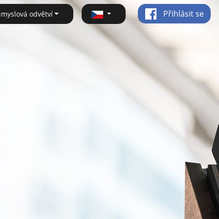
Přihlásit se
ůmyslová odvětví