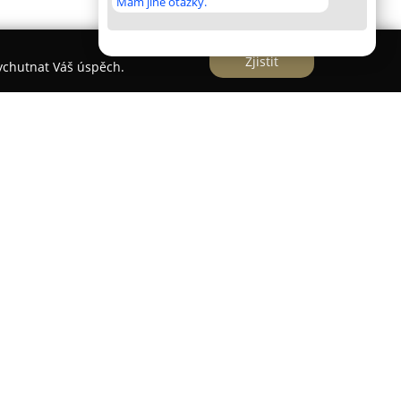
Mám jiné otázky.
Zjistit
vychutnat Váš úspěch.
rezentována jako progresivně rostoucí společnost,
sektoru motorismu a autodopravy. Tato firma sídlí
odově, což potvrzuje její lokální zakotvení a
azníky.
atří osobní autodoprava, zahrnující také
tní a rychlou přepravu osob. Škála poskytovaných
dní dodávkovou autodopravu, což umožňuje
ravě zboží i materiálu. Důležitou součástí