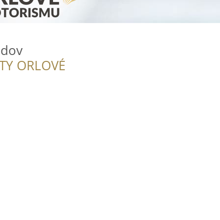
odov
ITY ORLOVÉ