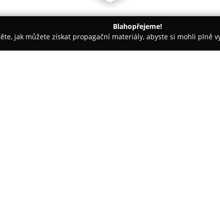
Blahopřejeme!
těte, jak můžete získat propagační materiály, abyste si mohli plně 
topůjčovny - Chodov
UNI - Auto Chodov
O společnosti:
UNI - Auto Chodov
s.r.o. je p
která nabízí ucelené služby v 
na adrese U Koupaliště 797 v Ch
snadnou dosažitelnost pro zák
Zobrazit více >>
Mezi hlavní oblasti působení p
taxislužbu, poskytující komfor
služeb zahrnuje rovněž nákla
účinně pokrýt poptávku po přep