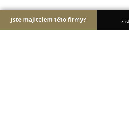
Jste majitelem této firmy?
Zjis
Orlové Motorismu
Autoservisy, Pneuservisy, Au
UNI - Auto Chodov
8.6
(8)
Chodov, U Koupaliště 797