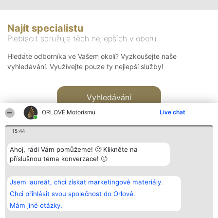
Najít specialistu
Plebiscit sdružuje těch nejlepších v oboru
Hledáte odborníka ve Vašem okolí? Vyzkoušejte naše
vyhledávání. Využívejte pouze ty nejlepší služby!
Vyhledávání
ORLOVÉ Motorismu
Live chat
15:44
Ahoj, rádi Vám pomůžeme! 🙂 Klikněte na
příslušnou téma konverzace! 🙂
Organizátor hlasování
Plebiscyt
Kontakt
Bright Side Solutions sp. z o.
Vítězové
Kontakt
Jsem laureát, chci získat marketingové materiály.
o. sp. k.
Seznam všech
ul. Ruska 22
laureátů
Chci přihlásit svou společnost do Orlové.
Wrocław 50-079
Zásady
Mám jiné otázky.
KRS 0000749100 | Regon
Pravidla
381313360 | NIP 8943132676
Zásady