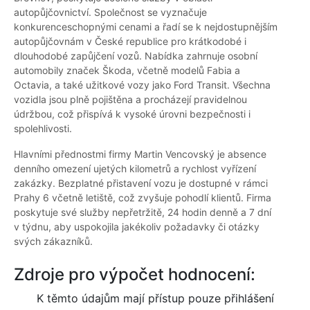
autopůjčovnictví. Společnost se vyznačuje
konkurenceschopnými cenami a řadí se k nejdostupnějším
autopůjčovnám v České republice pro krátkodobé i
dlouhodobé zapůjčení vozů. Nabídka zahrnuje osobní
automobily značek Škoda, včetně modelů Fabia a
Octavia, a také užitkové vozy jako Ford Transit. Všechna
vozidla jsou plně pojištěna a procházejí pravidelnou
údržbou, což přispívá k vysoké úrovni bezpečnosti i
spolehlivosti.
Hlavními přednostmi firmy Martin Vencovský je absence
denního omezení ujetých kilometrů a rychlost vyřízení
zakázky. Bezplatné přistavení vozu je dostupné v rámci
Prahy 6 včetně letiště, což zvyšuje pohodlí klientů. Firma
poskytuje své služby nepřetržitě, 24 hodin denně a 7 dní
v týdnu, aby uspokojila jakékoliv požadavky či otázky
svých zákazníků.
Zdroje pro výpočet hodnocení:
K těmto údajům mají přístup pouze přihlášení