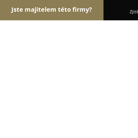
Jste majitelem této firmy?
Zjis
Orlové Motorismu
Autoservisy, Pneuservisy, Au
ALLAUTO STORE s.r.o. - Allauto.cz
9.4
(36)
Rousínov, Habrovany 339
Zobrazit telefonní číslo