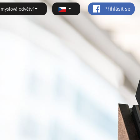
Přihlásit se
ůmyslová odvětví