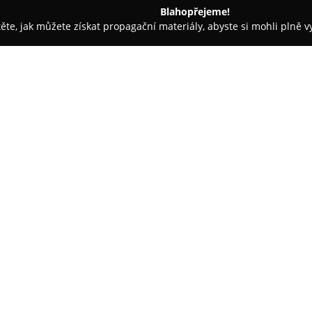
Blahopřejeme!
těte, jak můžete získat propagační materiály, abyste si mohli plně 
topůjčovny - Rousínov
ALLAUTO STORE s.r.o. - Allauto.cz
O společnosti:
ALLAUTO STORE s.r.o.
, provoz
jako odborník na rozsáhlou na
sortimentu nechybí hliníková kola
sněhové řetězy ani autokosmet
Zobrazit více >>
výrobců, doplněné o odborné p
ideálního příslušenství pro jeji
Mezi hlavní výhody, které zákaz
zboží expedováno většinou do d
zakoupené zboží do 14 dnů a be
těchto měst. Společnost se výra