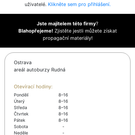
uživatelé.
Klikněte sem pro přihlášení.
Jste majitelem této firmy
?
Blahopřejeme!
Zjistěte jestli můžete získat
propagační materiály!
Ostrava
areál autoburzy Rudná
Otevírací hodiny:
Pondělí
8–16
Úterý
8–16
Středa
8–16
Čtvrtek
8–16
Pátek
8–16
Sobota
-
Neděle
-