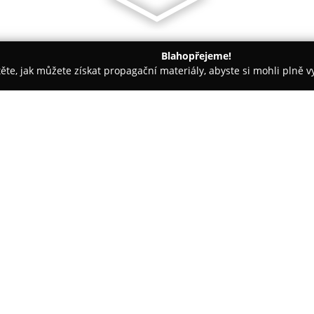
Blahopřejeme!
těte, jak můžete získat propagační materiály, abyste si mohli plně 
opůjčovny - Třinec
Autoservis Pneuservis Příhoda
O společnosti:
Na adrese Ropice 351, přímo v s
služby pro automobily, opíraj
oboru.
Autoservis Pneuservis 
pestrou historií a značnými od
Zobrazit více >>
oprav. Zdejší kolektiv poskytuj
auta, tak i dodávková vozidla l
všech úkonů na jednom místě.