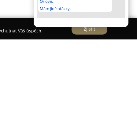
Orlové.
Mám jiné otázky.
Zjistit
vychutnat Váš úspěch.
rdci Ropice, sídlí servis nabízející rozsáhlé
ící se o dlouhodobou zkušenost v automobilovém
Příhoda
, existující od roku 1994, se vyznačuje
bornými znalostmi v oblasti péče o vozidla a
e rozsáhlou škálu služeb určených jak pro osobní
ibovolné značky, což klientům umožňuje využití