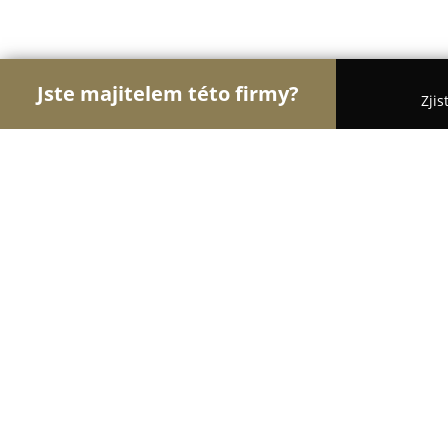
Jste majitelem této firmy?
Zjis
Orlové Motorismu
Autoservisy, Pneuservisy, Aut
Autoservis Pneuservis Příhoda
8.7
(10)