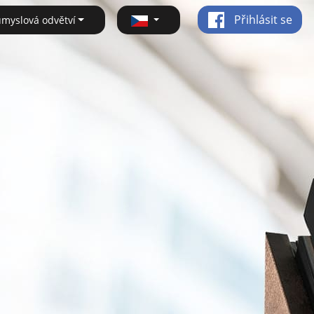
Přihlásit se
ůmyslová odvětví