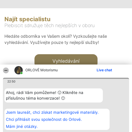
Najít specialistu
Plebiscit sdružuje těch nejlepších v oboru
Hledáte odborníka ve Vašem okolí? Vyzkoušejte naše
vyhledávání. Využívejte pouze ty nejlepší služby!
Vyhledávání
ORLOVÉ Motorismu
Live chat
22:50
Ahoj, rádi Vám pomůžeme! 🙂 Klikněte na
příslušnou téma konverzace! 🙂
Organizátor hlasování
Plebiscyt
Kontakt
Bright Side Solutions sp. z o.
Vítězové
Kontakt
Jsem laureát, chci získat marketingové materiály.
o. sp. k.
Seznam všech
ul. Ruska 22
laureátů
Chci přihlásit svou společnost do Orlové.
Wrocław 50-079
Zásady
Mám jiné otázky.
KRS 0000749100 | Regon
Pravidla
381313360 | NIP 8943132676
Zásady